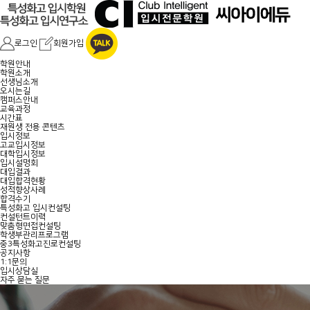
로그인
회원가입
학원안내
학원소개
선생님소개
오시는길
캠퍼스안내
교육과정
시간표
재원생 전용 콘텐츠
입시정보
고교입시정보
대학입시정보
입시설명회
대입결과
대입합격현황
성적향상사례
합격수기
특성화고 입시컨설팅
컨설턴트이력
맞춤형면접컨설팅
학생부관리프로그램
중3특성화고진로컨설팅
공지사항
1:1문의
입시상담실
자주 묻는 질문