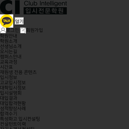
열기
로그인
회원가입
학원안내
학원소개
선생님소개
오시는길
캠퍼스안내
교육과정
시간표
재원생 전용 콘텐츠
입시정보
고교입시정보
대학입시정보
입시설명회
대입결과
대입합격현황
성적향상사례
합격수기
특성화고 입시컨설팅
컨설턴트이력